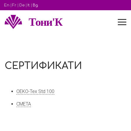
En
|
Fr
|
De
|
It
|
Bg
Tони'К
СЕРТИФИКАТИ
OEKO-Tex Std 100
СМЕТА